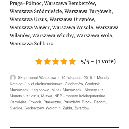
Praga-Północ, Warszawa Rembertów,
Warszawa Śródmieście, Warszawa Targówek,
Warszawa Ursus, Warszawa Ursynów,
Warszawa Wawer, Warszawa Wesoła, Warszawa
Wilanów, Warszawa Włochy, Warszawa Wola,
Warszawa Żoliborz
5/5 - (1 vote)
Autor
Data
Kategorie
Skup monet Warszawa
10 listopada, 2016
Monety -
publikacji
Tagi
Katalog
5 zł okolicznościowe
,
Ciechanów
,
Grodzisk
Mazowiecki
,
Legionowo
,
Mińsk Mazowiecki
,
Monety 2 zł
,
Monety 2 zł 2010
,
Mława
,
NBP - monety kolekcjonerskie
,
Ostrołęka
,
Otwock
,
Piaseczno
,
Pruszków
,
Płock
,
Radom
,
Siedlce
,
Sochaczew
,
Wołomin
,
Ząbki
,
Żyrardów