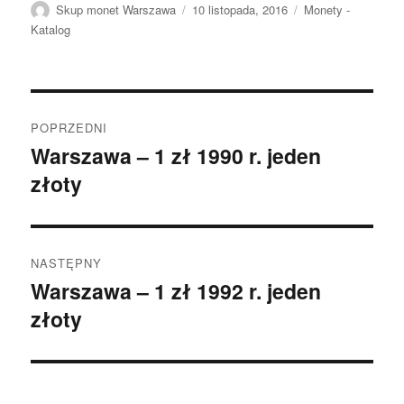
Autor
Data
Kategorie
Skup monet Warszawa
10 listopada, 2016
Monety -
publikacji
Katalog
Nawigacja
POPRZEDNI
wpisu
Warszawa – 1 zł 1990 r. jeden
Poprzedni
złoty
wpis:
NASTĘPNY
Warszawa – 1 zł 1992 r. jeden
Następny
złoty
wpis: