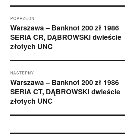
Nawigacja
POPRZEDNI
wpisu
Warszawa – Banknot 200 zł 1986
Poprzedni
SERIA CR, DĄBROWSKI dwieście
wpis:
złotych UNC
NASTĘPNY
Warszawa – Banknot 200 zł 1986
Następny
SERIA CT, DĄBROWSKI dwieście
wpis:
złotych UNC