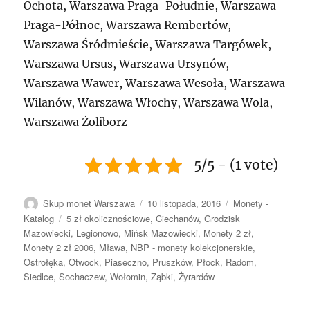
Ochota, Warszawa Praga-Południe, Warszawa
Praga-Północ, Warszawa Rembertów,
Warszawa Śródmieście, Warszawa Targówek,
Warszawa Ursus, Warszawa Ursynów,
Warszawa Wawer, Warszawa Wesoła, Warszawa
Wilanów, Warszawa Włochy, Warszawa Wola,
Warszawa Żoliborz
5/5 - (1 vote)
Autor
Data
Kategorie
Skup monet Warszawa
10 listopada, 2016
Monety -
publikacji
Tagi
Katalog
5 zł okolicznościowe
,
Ciechanów
,
Grodzisk
Mazowiecki
,
Legionowo
,
Mińsk Mazowiecki
,
Monety 2 zł
,
Monety 2 zł 2006
,
Mława
,
NBP - monety kolekcjonerskie
,
Ostrołęka
,
Otwock
,
Piaseczno
,
Pruszków
,
Płock
,
Radom
,
Siedlce
,
Sochaczew
,
Wołomin
,
Ząbki
,
Żyrardów