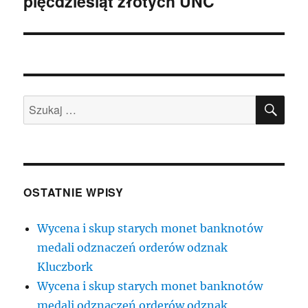
pięćdziesiąt złotych UNC
SZU
Szukaj:
OSTATNIE WPISY
Wycena i skup starych monet banknotów
medali odznaczeń orderów odznak
Kluczbork
Wycena i skup starych monet banknotów
medali odznaczeń orderów odznak