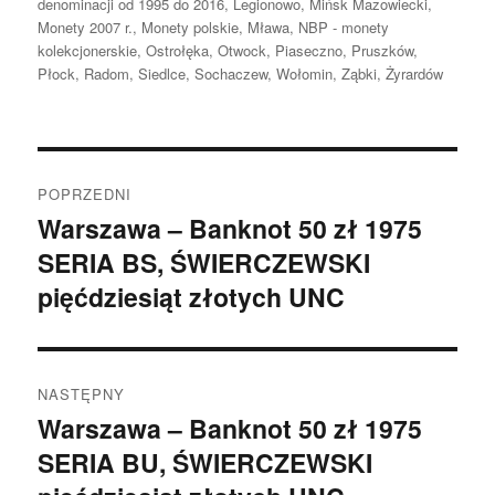
denominacji od 1995 do 2016
,
Legionowo
,
Mińsk Mazowiecki
,
Monety 2007 r.
,
Monety polskie
,
Mława
,
NBP - monety
kolekcjonerskie
,
Ostrołęka
,
Otwock
,
Piaseczno
,
Pruszków
,
Płock
,
Radom
,
Siedlce
,
Sochaczew
,
Wołomin
,
Ząbki
,
Żyrardów
Nawigacja
POPRZEDNI
wpisu
Warszawa – Banknot 50 zł 1975
Poprzedni
SERIA BS, ŚWIERCZEWSKI
wpis:
pięćdziesiąt złotych UNC
NASTĘPNY
Warszawa – Banknot 50 zł 1975
Następny
SERIA BU, ŚWIERCZEWSKI
wpis: