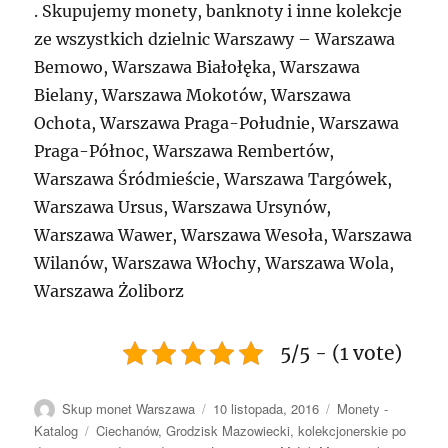
. Skupujemy monety, banknoty i inne kolekcje
ze wszystkich dzielnic Warszawy – Warszawa
Bemowo, Warszawa Białołęka, Warszawa
Bielany, Warszawa Mokotów, Warszawa
Ochota, Warszawa Praga-Południe, Warszawa
Praga-Północ, Warszawa Rembertów,
Warszawa Śródmieście, Warszawa Targówek,
Warszawa Ursus, Warszawa Ursynów,
Warszawa Wawer, Warszawa Wesoła, Warszawa
Wilanów, Warszawa Włochy, Warszawa Wola,
Warszawa Żoliborz
5/5 - (1 vote)
Autor
Data
Kategorie
Skup monet Warszawa
10 listopada, 2016
Monety -
publikacji
Tagi
Katalog
Ciechanów
,
Grodzisk Mazowiecki
,
kolekcjonerskie po